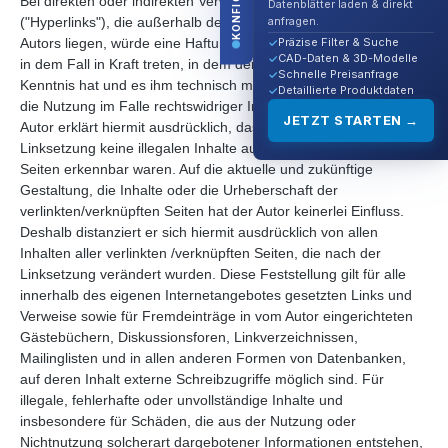
Bei direkten oder indirekten Verweisen auf fremde Webseiten
Datenblätter laden & direkt
anfragen.
("Hyperlinks"), die außerhalb des Verantwortungsbereiches des
Präzise Filter & Suche
Autors liegen, würde eine Haftungsverpflichtung ausschließlich
CAD-Daten & 3D-Modelle
in dem Fall in Kraft treten, in dem der Autor von den Inhalten
Schnelle Preisanfrage
Kenntnis hat und es ihm technisch möglich und zumutbar wäre,
Detaillierte Produktdaten
die Nutzung im Falle rechtswidriger Inhalte zu verhindern. Der
JETZT STARTEN →
Autor erklärt hiermit ausdrücklich, dass zum Zeitpunkt der
Linksetzung keine illegalen Inhalte auf den zu verlinkenden
Seiten erkennbar waren. Auf die aktuelle und zukünftige
Gestaltung, die Inhalte oder die Urheberschaft der
verlinkten/verknüpften Seiten hat der Autor keinerlei Einfluss.
Deshalb distanziert er sich hiermit ausdrücklich von allen
Inhalten aller verlinkten /verknüpften Seiten, die nach der
Linksetzung verändert wurden. Diese Feststellung gilt für alle
innerhalb des eigenen Internetangebotes gesetzten Links und
Verweise sowie für Fremdeinträge in vom Autor eingerichteten
Gästebüchern, Diskussionsforen, Linkverzeichnissen,
Mailinglisten und in allen anderen Formen von Datenbanken,
auf deren Inhalt externe Schreibzugriffe möglich sind. Für
illegale, fehlerhafte oder unvollständige Inhalte und
insbesondere für Schäden, die aus der Nutzung oder
Nichtnutzung solcherart dargebotener Informationen entstehen,