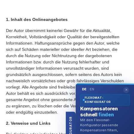
1. Inhalt des Onlineangebotes
Der Autor übernimmt keinerlei Gewähr für die Aktualität,
Korrektheit, Vollständigkeit oder Qualität der bereitgestellten
Informationen. Haftungsansprüche gegen den Autor, welche
sich auf Schäden materieller oder ideeller Art beziehen, die
durch die Nutzung oder Nichtnutzung der dargebotenen
Informationen bzw. durch die Nutzung fehlerhafter und
unvollständiger Informationen verursacht wurden, sind
grundsätzlich ausgeschlossen, sofern seitens des Autors kein
nachweislich vorsätzliches oder grob fahrlässiges Verschulden
vorliegt. Alle Angebote sind freibleibend und unverbindlich. Der
DE
EN
|
✕
Autor behält es sich ausdrücklich vor, Teile der Seiten oder das
FLEXOMAT-
gesamte Angebot ohne gesonderte Ankündigung zu verändern,
KONFIGURATOR
zu ergänzen, zu löschen oder die Veröffentlichung zeitweise
Kompensatoren
oder endgültig einzustellen.
schnell
finden
KONFIGURATOR
Mit dem Flexomat-
2. Verweise und Links
Konfigurator passende
Kompensatoren filtern,