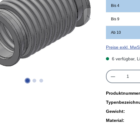
Bis
4
Bis
9
Ab
10
Preise exkl. MwS
6 verfügbar, L
Produkt A
Produktnummer
Typenbezeichn
Gewicht:
Material: