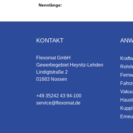
Nennlänge:
KONTAKT
ANW
Flexomat GmbH
Kraft
Gewerbegebiet Heynitz-Lehden
Rohrl
Lindigtstraße 2
Fernw
01683 Nossen
Fahrz
Vakuu
+49 35242 43 94-100
Haust
service@flexomat.de
Kuppl
Erneu