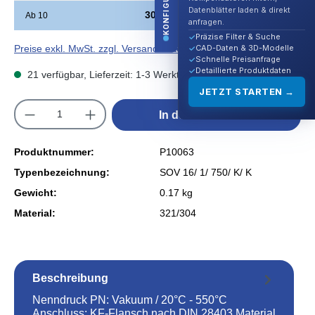
KONFIGURATOR
Datenblätter laden & direkt
30,00 €*
Ab
10
anfragen.
Präzise Filter & Suche
CAD-Daten & 3D-Modelle
Preise exkl. MwSt. zzgl. Versandkosten
Schnelle Preisanfrage
Detaillierte Produktdaten
21 verfügbar, Lieferzeit: 1-3 Werktage
JETZT STARTEN →
Produkt Anzahl: Gib den gewünschten Wert e
In den Warenkorb
Produktnummer:
P10063
Typenbezeichnung:
SOV 16/ 1/ 750/ K/ K
Gewicht:
0.17 kg
Material:
321/304
Beschreibung
Nenndruck PN: Vakuum / 20°C - 550°C
Anschluss: KF-Flansch nach DIN 28403 Material