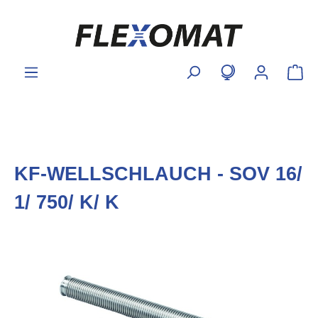
inhalt springen
KF-WELLSCHLAUCH - SOV 16/
1/ 750/ K/ K