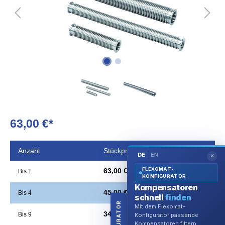
63,00 €*
Anzahl
Stückpreis
DE
EN
|
✕
FLEXOMAT-
63,00 €*
Bis
1
KONFIGURATOR
Kompensatoren
45,00 €*
Bis
4
schnell
finden
Mit dem Flexomat-
34,00 €*
Konfigurator passende
Bis
9
Kompensatoren filtern,